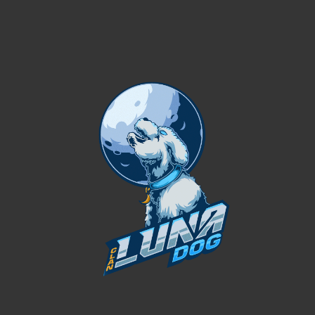
Primera Guerra en
BATTLEFIELD 1
1. EL ESTALLIDO DEL CONFLICTO (1914)
El asesinato del archiduque Francisco Fernando en Sarajevo
fue la chispa que encendió la Primera Guerra Mundial. Las
tensiones entre las potencias europeas, alimentadas por
alianzas militares y rivalidades imperiales, llevaron a que
Austria-Hungría declarara la guerra a Serbia, lo que
rápidamente arrastró a casi toda Europa.
2. LA BATALLA DEL MARNE (1914)