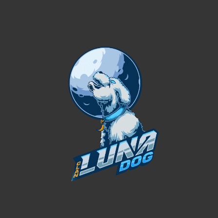
que deshabilitarlas puede afectar el
funcionamiento de algunas secciones o la
experiencia de usuario.
Consultas sobre cookies:
Contacto
.
3. TÉRMINOS Y CONDICIONES
El uso de CLAN LUNA y sus servicios implica
la aceptación de estos términos. A
continuación se exponen las normas de uso,
responsabilidades y condiciones aplicables a
la comunidad y al sitio.
3.1 RELACIÓN CON EL USUARIO