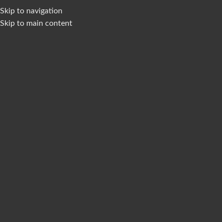
GRACIAS ROTOS POR SUS COMENTARIOS :)
SPAÑOL
Skip to navigation
PAÍS
BIENVENIDO A CLAN LUNA!
Skip to main content
INICIO
S