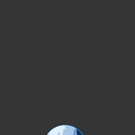
IONES
" EN BATTLEFIELD 1. TE CONTAMOS ACÁ :)
¡OFERTA!
ERVIDORES
VIP
AYUDA
STAFF
PORTFOLIO
Inicio
Portfolio
Imperdiet mauris a nontin
AR SCELERISQUE