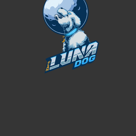
ARTURIENT FRINGILLA.
COMM
lit suspendisse ut in senectus in vivamus magnis
Vestibu
dipiscing placerat accumsan laoreet nec penatibus a
placera
el ut ipsum platea diam proin facilis.
dui lac
SERVIDORES