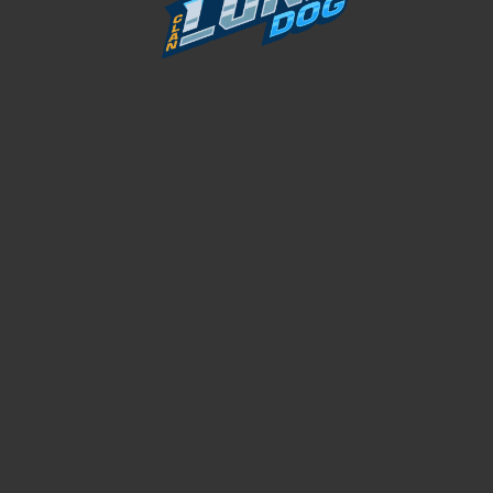
Justo ad nullam scelerisque fel
Porta nec aenean pellentesqu
Erat sagittis mollis rhoncus
TACITIRS LOBORTIS
Elis mus a habitant mi suspendisse adipiscing ultricies torquent
id urna.
VESTIBULUM MOLLIS