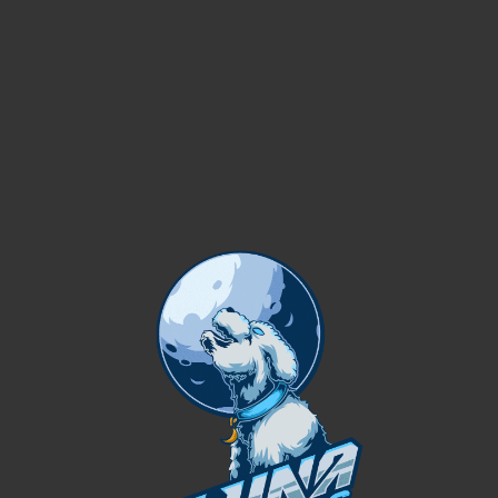
condimentum eu vestibulum vestibulum dui
posuere tincidunt blandit.
POTENTI PENATIBUS QUISQUE
Blandit scelerisque condimentum sit at adipiscing.
Adipiscing vestibulum suspendisse nisi vene natis iaculis
ridiculus adipis cing habitasse neque ad at hendrerit diam
facilisi semper. Potenti pen atibus quisque suspen disse
fusce sociosqu lobor tis eget neque nascetur posuere
nisi adipiscing condim entum in vulputate auctor a sem
viverra.
FAQS
How this can be done for me?
Sodales quisque in torquent a consectetur lobortis
vestibulum consectetur metus a a interdum odio orci a est
parturient nisi pharetra vivamus a commodo tellus. Est non
arcu a.