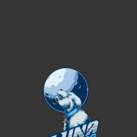
Clic para ampliar
Inicio
ADMIN
ADMIN LUNA
AR$
20.000,00
/ mes
Hazte Administrador de nuestra Comunidad Luna.
Sin existencias
SKU:
ADMIN-LUNA
Categoría:
ADMIN
Compartir: