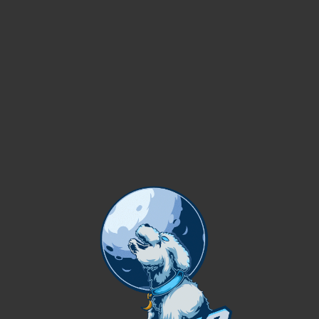
CUIDADO: RUSH – BATALHAO DA
RESENHA
¡Hey!Desde hace tiempo que no escribimos, pero ahora es
muy importante. Recibimos muchos reportes de este clan
brasileño por lo que...
CONTINUAR LEYENDO
OCIO
06
PirataFlea
ABR
Accesorios Luna Para Celular
¡Que tal, soldado!Hace varios meses vengo usando estos
accesorios para mi celular, con el logo y mi nick de EA.
Una de las mejores ...
CONTINUAR LEYENDO