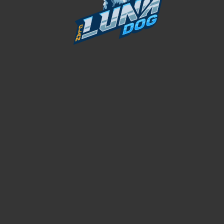
DESCUENTOS / OFERTAS
06
PirataFlea
ENE
¡VIP al 50% de Descuento!
¡Hola soldado!Actualmente nuestros servidores son uno
de los pocos activos que quedan en Battlefield 1, por esa
razón hemos lanzado...
CONTINUAR LEYENDO
GUÍAS / TUTORIALES
07
PirataFlea
SEP
¿Cómo me uno al Clan Luna?
¡Hola soldado!Estamos automátizando nuestra
comunidad, ahora toca nuestro proceso de reclutamiento