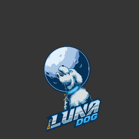
GUÍAS / TUTORIALES
PirataFlea
¿Cómo me uno al Clan Luna?
¡Hola soldado!Estamos automátizando nuestra
comunidad, ahora toca nuestro proceso de reclutamiento
para nuevos miembros. Antes de e...
CONTINUAR LEYENDO
PRINCIPAL