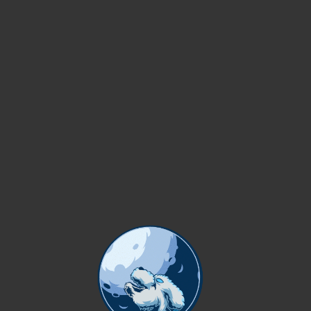
OTROS
2
PirataFlea
RUSH – BATALHAO DA RESENHA
¡Hey!Desde hace tiempo que no escribimos, pero ahora es
muy importante. Recibimos muchos reportes de este clan
brasileño por lo que...
CONTINUAR LEYENDO
GUÍAS / TUTORIALES