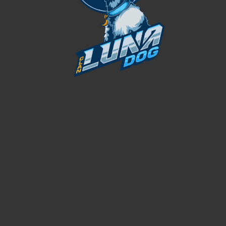
07
PirataFlea
SEP
¿Cómo me uno al Clan Luna?
¡Hola soldado!Estamos automátizando nuestra
comunidad, ahora toca nuestro proceso de reclutamiento
para nuevos miembros. Antes de e...
CONTINUAR LEYENDO
PRINCIPAL
NOSOTROS
MEMBRESÍA VIP
UNIRME AL CLAN
APELAR BANEO
REPORTAR JUGADOR